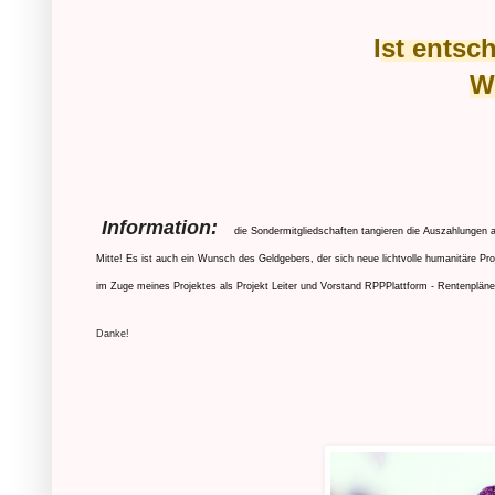
I
st entsc
W
Information:
die Sondermitgliedschaften tangieren die Auszahlungen 
Mitte! Es ist auch ein Wunsch des Geldgebers, der sich neue lichtvolle humanitäre Pr
im Zuge meines Projektes als Projekt Leiter und Vorstand RPPPlattform - Rentenpläne
Danke!