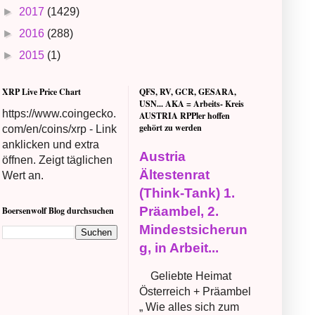
►
2017
(1429)
►
2016
(288)
►
2015
(1)
XRP Live Price Chart
QFS, RV, GCR, GESARA,
USN... AKA = Arbeits- Kreis
https://www.coingecko.
AUSTRIA RPPler hoffen
gehört zu werden
com/en/coins/xrp - Link
anklicken und extra
Austria
öffnen. Zeigt täglichen
Ältestenrat
Wert an.
(Think-Tank) 1.
Präambel, 2.
Boersenwolf Blog durchsuchen
Mindestsicherun
g, in Arbeit...
Geliebte Heimat
Österreich + Präambel
„ Wie alles sich zum