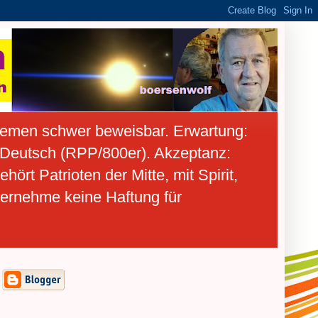
hemen schwer beweisbar. Erwartung:
- Deutsch (RPP/800er). Akzeptanz:
rt Patrioten der Mitte, mit Spirit,
bernehme keine Haftung für