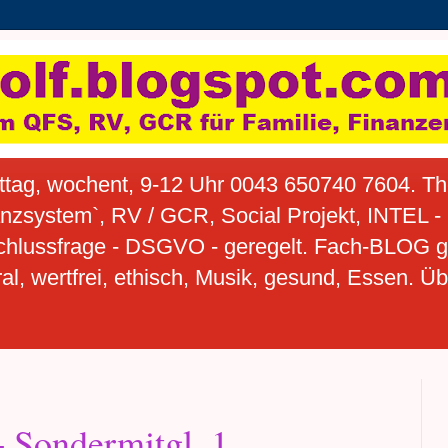
tag, wochent, 9-12 Uhr 0043 650740 7604. T
anzsystem`, RV / GCR, Social Projekt, INTEL 
hlussfrage - DSGVO - geregelt. Fach-BLOG gehö
l, wertfrei, ethisch, Musik, gesund, Essen. Ü
Sondermitgl. 1.,