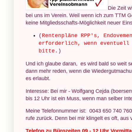
Die Zeit w
bei uns im Verein. Weil wenn ich zum TTM G
keine Mitgliedsschafts-Möglichkeit neuer Ein
(
Rentenpläne
RPP's, Endoveme
erforderlich, wenn eventuell
bitte.
)
Und ich glaube daran, es wird bald so weit se
dann mehr reden, wenn die Wiedergutmachu
es erlaubt.
Interesse: Bei mir - Wolfgang Cejda (boersen
bis 12 Uhr ist ein Muss, wenn man selber Int
Meine Telefonnummer ist: 0043 650 740 7604
rufe zurück. Denn bei mir klingelt es oft, au
Telefon zu Bürozeiten 09 - 12 Uhr Vormitta