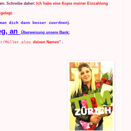
gen. Schreibe daher:
Ich habe eine Kopie meiner Einzahlung
igelegt.
).
man dich dann besser zuordnen
eg, an
Überweisung unsere Bank:
deinen Namen
" .
er/Müller also