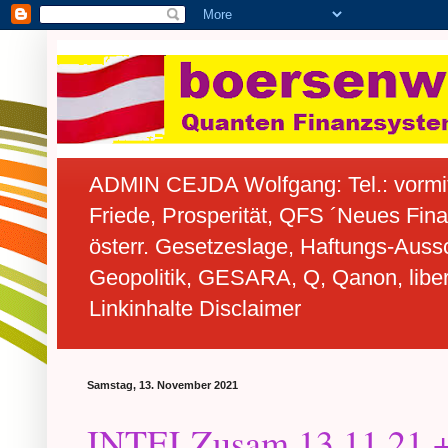
ADMIN CEJDA Wolfgang: Tel.: vormit
Friede, Prosperität, QFS ´Neues Fin
österr. Gesetzeslage, Haftungs-Aussc
Geopolitik, GESARA, Q, Qanon, libera
Linkinhalte Disclaimer
Samstag, 13. November 2021
INTELZusam 13.11.21 + 