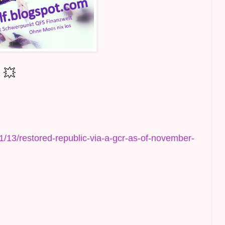
💥
11/13/restored-republic-via-a-gcr-as-of-november-